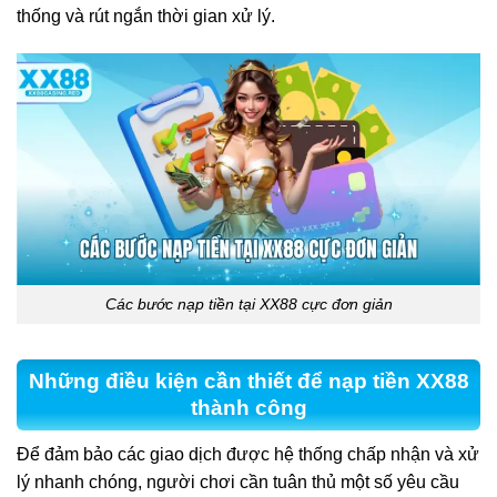
thống và rút ngắn thời gian xử lý.
Các bước nạp tiền tại XX88 cực đơn giản
Những điều kiện cần thiết để nạp tiền XX88
thành công
Để đảm bảo các giao dịch được hệ thống chấp nhận và xử
lý nhanh chóng, người chơi cần tuân thủ một số yêu cầu