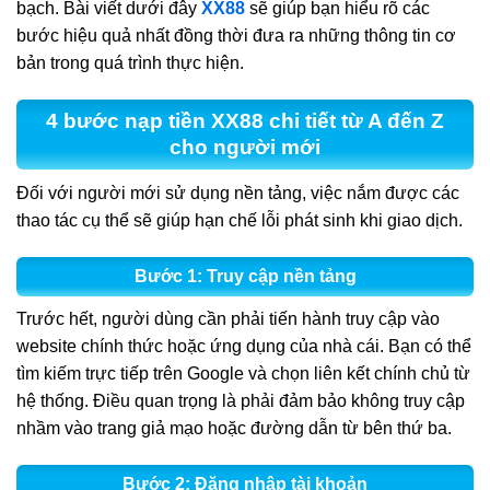
bạch. Bài viết dưới đây
XX88
sẽ giúp bạn hiểu rõ các
bước hiệu quả nhất đồng thời đưa ra những thông tin cơ
bản trong quá trình thực hiện.
4 bước nạp tiền XX88 chi tiết từ A đến Z
cho người mới
Đối với người mới sử dụng nền tảng, việc nắm được các
thao tác cụ thể sẽ giúp hạn chế lỗi phát sinh khi giao dịch.
Bước 1: Truy cập nền tảng
Trước hết, người dùng cần phải tiến hành truy cập vào
website chính thức hoặc ứng dụng của nhà cái. Bạn có thể
tìm kiếm trực tiếp trên Google và chọn liên kết chính chủ từ
hệ thống. Điều quan trọng là phải đảm bảo không truy cập
nhầm vào trang giả mạo hoặc đường dẫn từ bên thứ ba.
Bước 2: Đăng nhập tài khoản