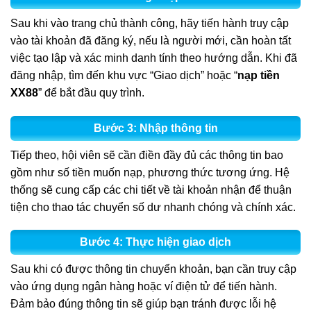
Sau khi vào trang chủ thành công, hãy tiến hành truy cập
vào tài khoản đã đăng ký, nếu là người mới, cần hoàn tất
việc tạo lập và xác minh danh tính theo hướng dẫn. Khi đã
đăng nhập, tìm đến khu vực “Giao dịch” hoặc “
nạp tiền
XX88
” để bắt đầu quy trình.
Bước 3: Nhập thông tin
Tiếp theo, hội viên sẽ cần điền đầy đủ các thông tin bao
gồm như số tiền muốn nạp, phương thức tương ứng. Hệ
thống sẽ cung cấp các chi tiết về tài khoản nhận để thuận
tiện cho thao tác chuyển số dư nhanh chóng và chính xác.
Bước 4: Thực hiện giao dịch
Sau khi có được thông tin chuyển khoản, bạn cần truy cập
vào ứng dụng ngân hàng hoặc ví điện tử để tiến hành.
Đảm bảo đúng thông tin sẽ giúp bạn tránh được lỗi hệ