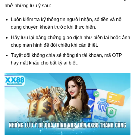
nhớ những lưu ý sau:
Luôn kiểm tra kỹ thông tin người nhận, số tiền và nội
dung chuyển khoản trước khi thực hiện.
Hãy lưu lại bằng chứng giao dịch như biên lai hoặc ảnh
chụp màn hình để đối chiếu khi cần thiết.
Tuyệt đối không chia sẻ thông tin tài khoản, mã OTP
hay mật khẩu cho bất kỳ ai biết.