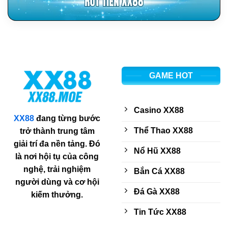
GAME HOT
Casino XX88
XX88
đang từng bước
Thể Thao XX88
trở thành trung tâm
giải trí đa nền tảng. Đó
Nổ Hũ XX88
là nơi hội tụ của công
nghệ, trải nghiệm
Bắn Cá XX88
người dùng và cơ hội
Đá Gà XX88
kiếm thưởng.
Tin Tức XX88